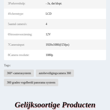
3Parkerenhulp:
- Ja, dat klopt.
4Schermtype:
LCD
5aantal camera's:
4
6Stroomvoorziening:
12V
7Camerainput:
1920x1080@25fps)
8Camera resolutie:
1080p
Tags:
360°-camerasysteem
autobeveiligingscamera 360
360 graden vogelbeeld panorama systeem
Gelijksoortige Producten