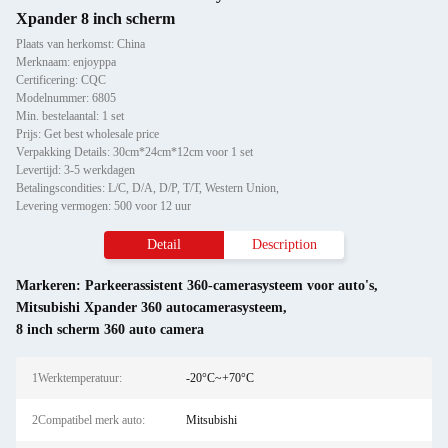
Xpander 8 inch scherm
Plaats van herkomst: China
Merknaam: enjoyppa
Certificering: CQC
Modelnummer: 6805
Min. bestelaantal: 1 set
Prijs: Get best wholesale price
Verpakking Details: 30cm*24cm*12cm voor 1 set
Levertijd: 3-5 werkdagen
Betalingscondities: L/C, D/A, D/P, T/T, Western Union,
Levering vermogen: 500 voor 12 uur
Detail
Description
Markeren:
Parkeerassistent 360-camerasysteem voor auto's
,
Mitsubishi Xpander 360 autocamerasysteem
,
8 inch scherm 360 auto camera
1Werktemperatuur:
-20°C~+70°C
2Compatibel merk auto:
Mitsubishi