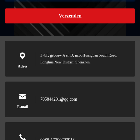
Verzenden
3-4/F, gebouw A en D, nr.63Huanguan South Road,
Longhua New District, Shenzhen.
Adres
705844291@qq.com
E-mail
0086-17300703913