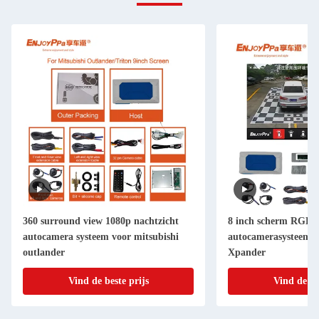
360 surround view 1080p nachtzicht
8 inch scherm RGB 
autocamera systeem voor mitsubishi
autocamerasysteem v
outlander
Xpander
Vind de beste prijs
Vind de be