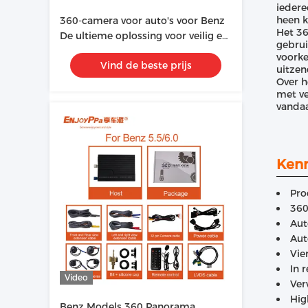
iedere
heen k
360-camera voor auto's voor Benz
Het 36
De ultieme oplossing voor veilig en
gebrui
slim rijden
voorke
Vind de beste prijs
uitzen
Over h
met ve
vandaa
Ken
Pro
360
Aut
Aut
Vie
In 
Video
Ver
Hig
Benz Models 360 Panorama