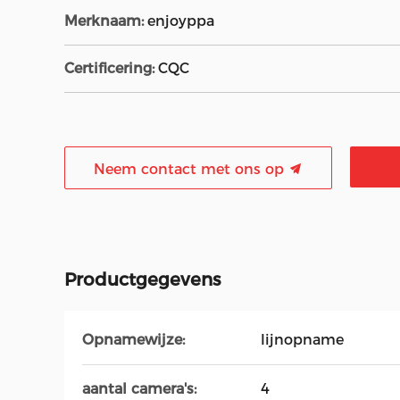
Merknaam:
enjoyppa
Certificering:
CQC
Neem contact met ons op
Productgegevens
Opnamewijze:
lijnopname
aantal camera's:
4