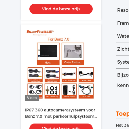
missen
Vind de beste prijs
Resol
Fram
Wate
Zicht
Syst
Bijz
kenm
Video
IP67 360 autocamerasysteem voor
Toep
Benz 7.0 met parkeerhulpsysteem
voor omgevingszicht
Het 36
Vind de beste prijs