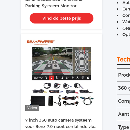
Aut
Parking Systeem Monitor
Een
moeiteloos uw auto omgeving
Com
Vind de beste prijs
Wat
Gea
Opt
Tech
Prod
360 
Compa
Video
Aanta
7 inch 360 auto camera systeem
voor Benz 7.0 nooit een blinde vlek
Type