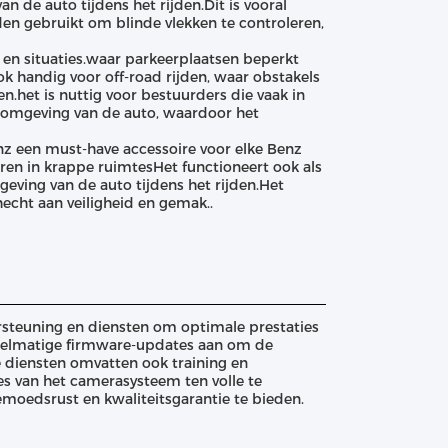
 de auto tijdens het rijden.Dit is vooral
den gebruikt om blinde vlekken te controleren,
 en situaties.waar parkeerplaatsen beperkt
ok handig voor off-road rijden, waar obstakels
n.het is nuttig voor bestuurders die vaak in
e omgeving van de auto, waardoor het
z een must-have accessoire voor elke Benz
en in krappe ruimtesHet functioneert ook als
eving van de auto tijdens het rijden.Het
echt aan veiligheid en gemak..
steuning en diensten om optimale prestaties
gelmatige firmware-updates aan om de
e diensten omvatten ook training en
ies van het camerasysteem ten volle te
moedsrust en kwaliteitsgarantie te bieden.