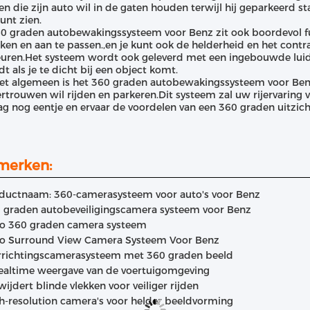
en die zijn auto wil in de gaten houden terwijl hij geparkeerd st
unt zien.
0 graden autobewakingssysteem voor Benz zit ook boordevol f
ken en aan te passen.,en je kunt ook de helderheid en het contr
uren.Het systeem wordt ook geleverd met een ingebouwde lui
dt als je te dicht bij een object komt.
et algemeen is het 360 graden autobewakingssysteem voor Benz
rtrouwen wil rijden en parkeren.Dit systeem zal uw rijervaring
g nog eentje en ervaar de voordelen van een 360 graden uitzi
merken:
ductnaam: 360-camerasysteem voor auto's voor Benz
 graden autobeveiligingscamera systeem voor Benz
o 360 graden camera systeem
o Surround View Camera Systeem Voor Benz
rrichtingscamerasysteem met 360 graden beeld
realtime weergave van de voertuigomgeving
wijdert blinde vlekken voor veiliger rijden
h-resolution camera's voor helder beeldvorming