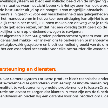
wakingssysteem en biedt een volledig beeld van de omgeving van
 in situaties waar het zicht beperkt isHet systeem kan ook wor
de bestuurder altijd op de hoogte is van mogelijke obstakels.
era's zijn geschikt voor een verscheidenheid aan gelegenheden
n het manoeuvreren in het verkeer een uitdaging kan zijnHet is o
elijk terrein het moeilijk kunnen maken om de weg voor je te zie
nde gebieden reizen, omdat het een volledig zicht geeft op d
elijker is om op onbekende wegen te navigeren.
et algemeen is het 360 graden parkeercamera systeem voor Ben
igenaar.het makkelijker maken om te parkeren en te manoeuvrer
ertuigbewakingssysteem en biedt een volledig beeld van de omg
het een essentieel accessoire voor elke bestuurder die waarde h
rsteuning en diensten:
0 Car Camera System For Benz-product biedt technische onder
anttevredenheid te garanderen.ProbleemoplossingWe bieden re
onaliteit te verbeteren en gemelde problemen op te lossen.Onz
tatie om ervoor te zorgen dat klanten in staat zijn om de funct
enBovendien bieden wij een garantie voor ons product om u ge