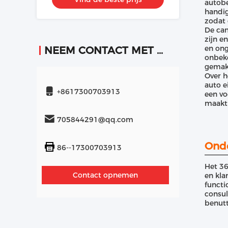
autobe
handig
zodat 
De cam
zijn e
en ong
NEEM CONTACT MET ONS OP
onbeke
gemakk
Over h
auto e
+8617300703913
een vo
maakt 
705844291@qq.com
Onde
86--17300703913
Het 36
Contact opnemen
en kl
functi
consul
benutt