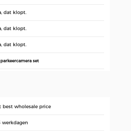
a, dat klopt.
a, dat klopt.
a, dat klopt.
 parkeercamera set
t best wholesale price
5 werkdagen