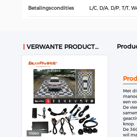
Betalingscondities
L/C, D/A, D/P, T/T, 
Produc
VERWANTE PRODUCTEN
Prod
Met di
manoeu
een vo
De vie
samen
geacti
knop.
De 360
Video
wil ma