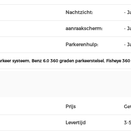
Nachtzicht:
- J
aanraakscherm:
- J
Parkerenhulp:
- J
,
,
arkeer systeem
Benz 6.0 360 graden parkeerstelsel
Fisheye 360
Prijs
Ge
Levertijd
3-