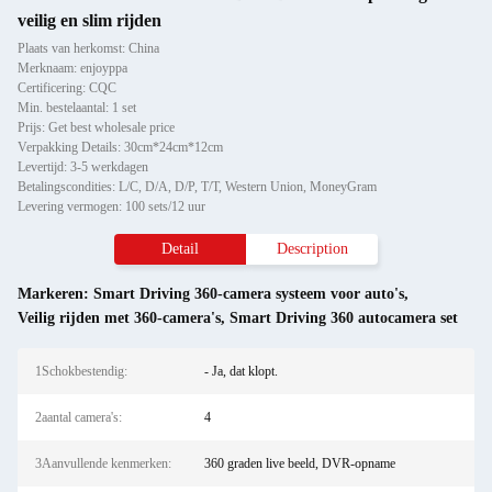
veilig en slim rijden
Plaats van herkomst: China
Merknaam: enjoyppa
Certificering: CQC
Min. bestelaantal: 1 set
Prijs: Get best wholesale price
Verpakking Details: 30cm*24cm*12cm
Levertijd: 3-5 werkdagen
Betalingscondities: L/C, D/A, D/P, T/T, Western Union, MoneyGram
Levering vermogen: 100 sets/12 uur
Detail
Description
Markeren:
Smart Driving 360-camera systeem voor auto's
,
Veilig rijden met 360-camera's
,
Smart Driving 360 autocamera set
1Schokbestendig:
- Ja, dat klopt.
2aantal camera's:
4
3Aanvullende kenmerken:
360 graden live beeld, DVR-opname