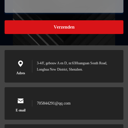
Verzenden
3-4/F, gebouw A en D, nr.63Huanguan South Road,
Longhua New District, Shenzhen.
Adres
705844291@qq.com
E-mail