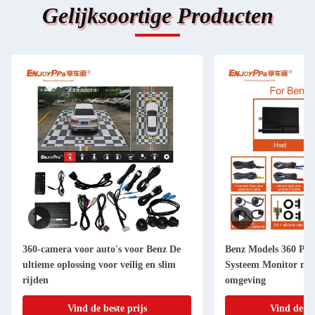
Gelijksoortige Producten
360-camera voor auto's voor Benz De
Benz Models 360 Pa
ultieme oplossing voor veilig en slim
Systeem Monitor moe
rijden
omgeving
Vind de beste prijs
Vind de be