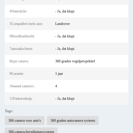
4Waterdicht:
- Ja, dat klopt.
5Compatibel merk auto:
Landrover
6Breedhoekbeeld:
- Ja, dat klopt.
7aanraakscherm:
- Ja, dat klopt.
8type camera:
360 graden vogelperspektief
9Garantie:
1 jaar
10aantal camera's:
4
11Parkerenhulp:
- Ja, dat klopt.
Tags:
360-camera voor auto's
360 graden autocamera systeem
360-camera-beveiligingssysteem