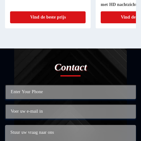
met HD nachtzicht
Vind de beste prijs
Vind de be
Contact