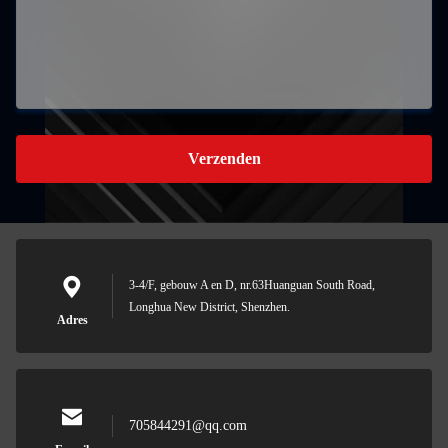
Verzenden
3-4/F, gebouw A en D, nr.63Huanguan South Road,
Longhua New District, Shenzhen.
Adres
705844291@qq.com