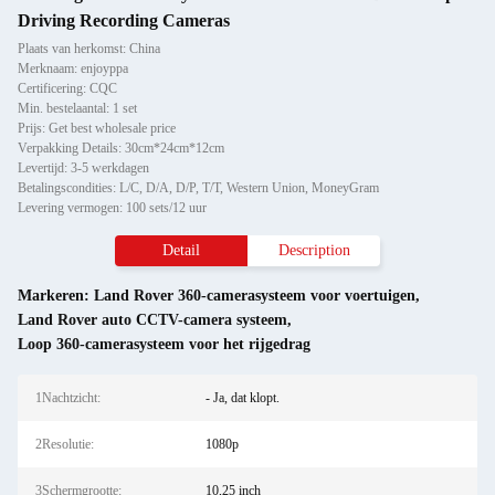
Driving Recording Cameras
Plaats van herkomst: China
Merknaam: enjoyppa
Certificering: CQC
Min. bestelaantal: 1 set
Prijs: Get best wholesale price
Verpakking Details: 30cm*24cm*12cm
Levertijd: 3-5 werkdagen
Betalingscondities: L/C, D/A, D/P, T/T, Western Union, MoneyGram
Levering vermogen: 100 sets/12 uur
Detail
Description
Markeren:
Land Rover 360-camerasysteem voor voertuigen
,
Land Rover auto CCTV-camera systeem
,
Loop 360-camerasysteem voor het rijgedrag
1Nachtzicht:
- Ja, dat klopt.
2Resolutie:
1080p
3Schermgrootte:
10,25 inch