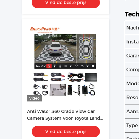
Vind de beste prijs
Tech
Nach
Inst
Gara
Comp
Mode
Reso
Video
Anti Water 360 Grade View Car
Aant
Camera System Voor Toyota Land
CRUISER 1080P
Type
Vind de beste prijs