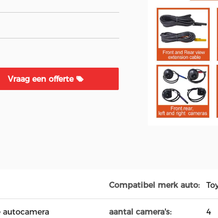
Vraag een offerte
Compatibel merk auto:
To
e autocamera
aantal camera's:
4