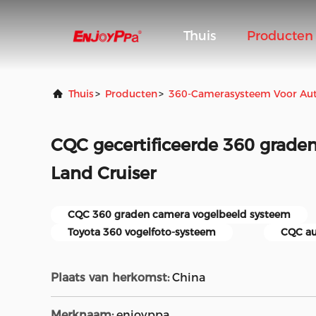
Thuis
Producten
Thuis
>
Producten
>
360-Camerasysteem Voor Auto
CQC gecertificeerde 360 grade
Land Cruiser
CQC 360 graden camera vogelbeeld systeem
Toyota 360 vogelfoto-systeem
CQC au
Plaats van herkomst:
China
Merknaam:
enjoyppa