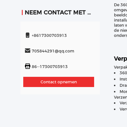
De 360
omgevi
NEEM CONTACT MET ONS OP
beeldo
instal
laten 
de nie
+8617300703913
onders
705844291@qq.com
Verp
86--17300703913
Verpak
360
Ins
Contact opnemen
Dr
Mon
Verzen
Ver
Ver