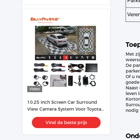
Park
Vere
Toep
Met zi
weerso
De par
parker
Of u n
goede 
Naast 
Video
leven 
Kortom
10.25 inch Screen Car Surround
Surrou
View Camera System Voor Toyota
nodig 
Land Cruiser
Vind de beste prijs
Onde