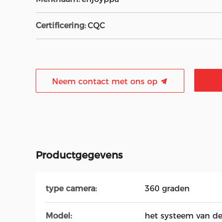
Certificering:
CQC
Neem contact met ons op
Productgegevens
type camera:
360 graden
Model:
het systeem van d