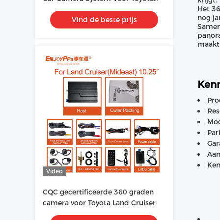
krijgt.
Het 36
ALPHARD
nog ja
Vind de beste prijs
Sameng
panora
maakt 
Ken
Pro
Res
Mod
Par
Gar
Aan
Ken
Video
CQC gecertificeerde 360 graden
camera voor Toyota Land Cruiser