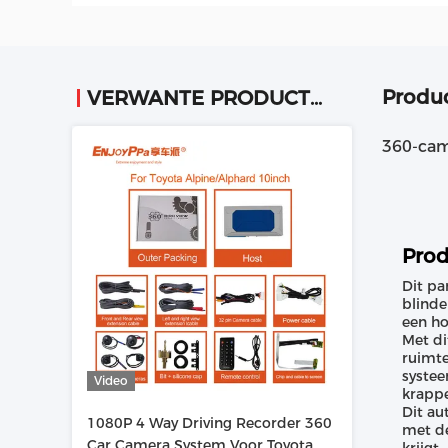
Produc
VERWANTE PRODUCTEN
360-cam
Prod
Dit pa
blinde
een ho
Met di
ruimte
systee
Video
krappe
Dit au
1080P 4 Way Driving Recorder 360
met de
Car Camera System Voor Toyota