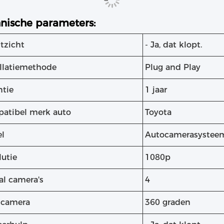
nische parameters:
tzicht
- Ja, dat klopt.
allatiemethode
Plug and Play
ntie
1 jaar
atibel merk auto
Toyota
l
Autocamerasystee
lutie
1080p
al camera's
4
 camera
360 graden