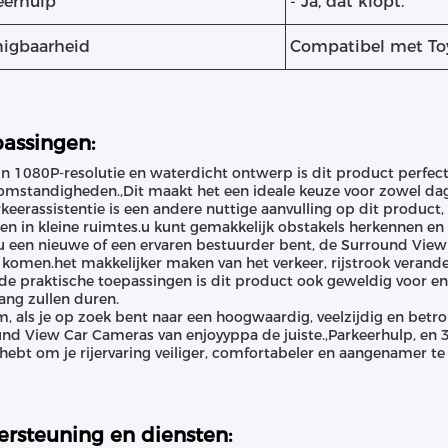
eerhulp
- Ja, dat klopt.
nigbaarheid
Compatibel met To
assingen:
jn 1080P-resolutie en waterdicht ontwerp is dit product perfect 
mstandigheden.,Dit maakt het een ideale keuze voor zowel dag 
keerassistentie is een andere nuttige aanvulling op dit product
en in kleine ruimtes.u kunt gemakkelijk obstakels herkennen en 
u een nieuwe of een ervaren bestuurder bent, de Surround Vie
komen.het makkelijker maken van het verkeer, rijstrook verande
de praktische toepassingen is dit product ook geweldig voor e
lang zullen duren.
, als je op zoek bent naar een hoogwaardig, veelzijdig en bet
nd View Car Cameras van enjoyyppa de juiste.,Parkeerhulp, en 36
hebt om je rijervaring veiliger, comfortabeler en aangenamer t
rsteuning en diensten: