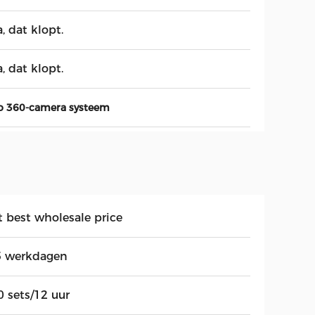
a, dat klopt.
a, dat klopt.
o 360-camera systeem
t best wholesale price
5 werkdagen
0 sets/12 uur