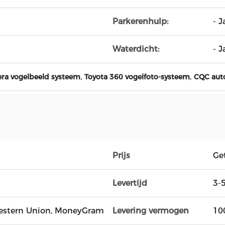
Parkerenhulp:
- J
Waterdicht:
- J
,
,
ra vogelbeeld systeem
Toyota 360 vogelfoto-systeem
CQC aut
Prijs
Ge
Levertijd
3-
, Western Union, MoneyGram
Levering vermogen
10