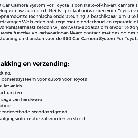
 Car Camera System For Toyota is een state-of-the-art camera
ng van uw auto biedt.Het is speciaal ontworpen voor Toyota-voe
pnameOnze technische ondersteuning is beschikbaar om u te help
latievragen.We bieden ook regelmatig onderhoud en reparatie 
werkenDaarnaast bieden wij software-updates om ervoor te zorg
uwste functies en verbeteringen.Neem contact met ons op om 
teuning en diensten voor de 360 Car Camera System For Toyota
akking en verzending:
king:
-camerasysteem voor auto's voor Toyota
tallatiegids
aadbanden
tage van hardware
ding:
zendmethode: standaardgrond
volgingsinformatie zal worden verstrekt.