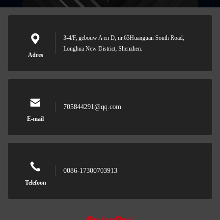
3-4/F, gebouw A en D, nr.63Huanguan South Road,
Longhua New District, Shenzhen.
Adres
705844291@qq.com
E-mail
0086-17300703913
Telefoon