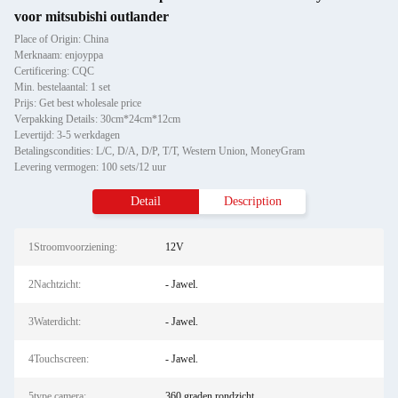
voor mitsubishi outlander
Place of Origin: China
Merknaam: enjoyppa
Certificering: CQC
Min. bestelaantal: 1 set
Prijs: Get best wholesale price
Verpakking Details: 30cm*24cm*12cm
Levertijd: 3-5 werkdagen
Betalingscondities: L/C, D/A, D/P, T/T, Western Union, MoneyGram
Levering vermogen: 100 sets/12 uur
Detail
Description
1Stroomvoorziening:
12V
2Nachtzicht:
- Jawel.
3Waterdicht:
- Jawel.
4Touchscreen:
- Jawel.
5type camera:
360 graden rondzicht