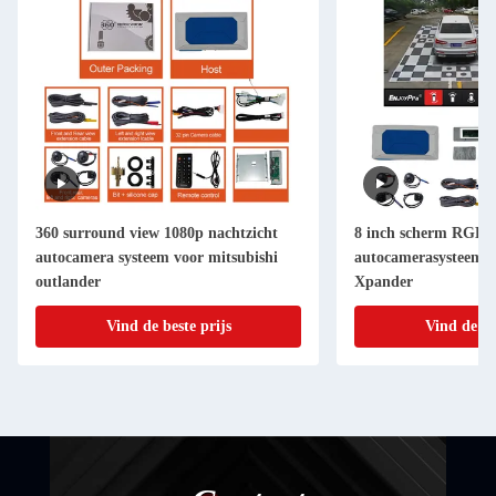
360 surround view 1080p nachtzicht
8 inch scherm RGB 
autocamera systeem voor mitsubishi
autocamerasysteem v
outlander
Xpander
Vind de beste prijs
Vind de be