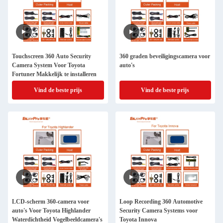
Touchscreen 360 Auto Security
360 graden beveiligingscamera voor
Camera System Voor Toyota
auto's
Fortuner Makkelijk te installeren
Vind de beste prijs
Vind de beste prijs
LCD-scherm 360-camera voor
Loop Recording 360 Automotive
auto's Voor Toyota Highlander
Security Camera Systems voor
Waterdichtheid Vogelbeeldcamera's
Toyota Innova