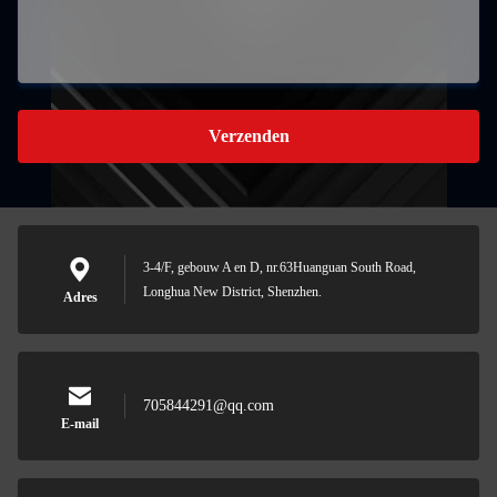
Verzenden
3-4/F, gebouw A en D, nr.63Huanguan South Road,
Longhua New District, Shenzhen.
Adres
705844291@qq.com
E-mail