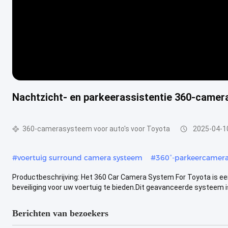
Nachtzicht- en parkeerassistentie 360-camera
360-camerasysteem voor auto's voor Toyota
2025-04-1
#
voertuig surround camera systeem
#
360°-parkeercamera
Productbeschrijving: Het 360 Car Camera System For Toyota is e
beveiliging voor uw voertuig te bieden.Dit geavanceerde systeem is 
Berichten van bezoekers