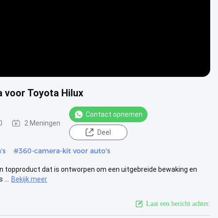
 voor Toyota Hilux
Contact opnemen
0
2 Meningen
Deel
's
#
360-camera-kit voor auto's
en topproduct dat is ontworpen om een uitgebreide bewaking en
...
Bekijk meer
Laat een bericht achter.