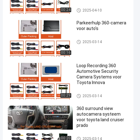
360-camerasysteem voor aut
00:24
2025-04-10
o's voor Toyota
Parkeerhulp 360-camera
voor auto's
360-camerasysteem voor aut
2025-03-14
o's voor Toyota
00:16
Loop Recording 360
Automotive Security
Camera Systems voor
Toyota Innova
360-camerasysteem voor aut
00:29
2025-03-14
o's voor Toyota
360 surround view
autocamera systeem
voor toyota land cruiser
prado
360-camerasysteem voor aut
00:20
2025-03-14