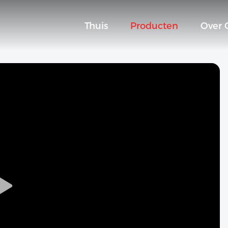
Thuis
Producten
Over 
Play
Video