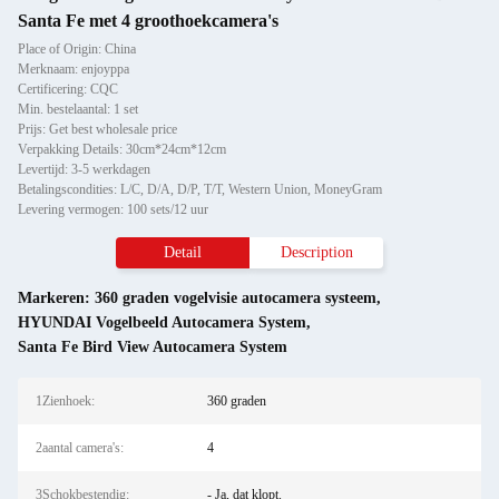
Santa Fe met 4 groothoekcamera's
Place of Origin: China
Merknaam: enjoyppa
Certificering: CQC
Min. bestelaantal: 1 set
Prijs: Get best wholesale price
Verpakking Details: 30cm*24cm*12cm
Levertijd: 3-5 werkdagen
Betalingscondities: L/C, D/A, D/P, T/T, Western Union, MoneyGram
Levering vermogen: 100 sets/12 uur
Detail
Description
Markeren:
360 graden vogelvisie autocamera systeem
,
HYUNDAI Vogelbeeld Autocamera System
,
Santa Fe Bird View Autocamera System
1Zienhoek:
360 graden
2aantal camera's:
4
3Schokbestendig:
- Ja, dat klopt.