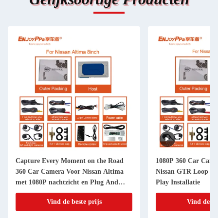
Capture Every Moment on the Road
1080P 360 Car Came
360 Car Camera Voor Nissan Altima
Nissan GTR Loop Re
met 1080P nachtzicht en Plug And
Play Installatie
Play installatie
Vind de beste prijs
Vind de be