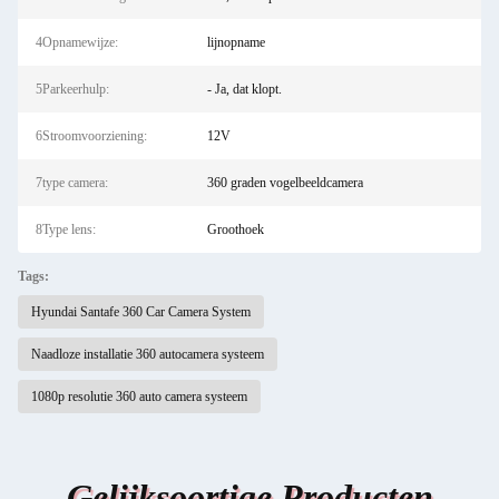
4Opnamewijze:
lijnopname
5Parkeerhulp:
- Ja, dat klopt.
6Stroomvoorziening:
12V
7type camera:
360 graden vogelbeeldcamera
8Type lens:
Groothoek
Tags:
Hyundai Santafe 360 Car Camera System
Naadloze installatie 360 autocamera systeem
1080p resolutie 360 auto camera systeem
Gelijksoortige Producten