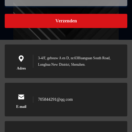
Verzenden
3-4/F, gebouw A en D, nr.63Huanguan South Road,
Longhua New District, Shenzhen.
Adres
705844291@qq.com
E-mail