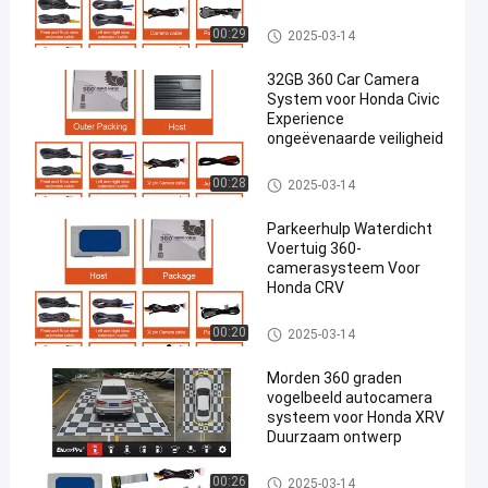
systeem
360-camerasysteem voor aut
00:29
2025-03-14
o's
32GB 360 Car Camera
System voor Honda Civic
Experience
ongeëvenaarde veiligheid
360-camerasysteem voor aut
00:28
2025-03-14
o's
Parkeerhulp Waterdicht
Voertuig 360-
camerasysteem Voor
Honda CRV
360-camerasysteem voor aut
00:20
2025-03-14
o's
Morden 360 graden
vogelbeeld autocamera
systeem voor Honda XRV
Duurzaam ontwerp
360-camerasysteem voor aut
00:26
2025-03-14