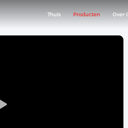
Thuis
Producten
Over 
Play
Video