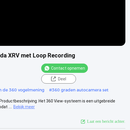
nda XRV met Loop Recording
Contact opnemen
Deel
n de 360 vogelmening
#
360 graden autocamera set
 Productbeschrijving: Het 360 View-systeem is een uitgebreide
at ....
Bekijk meer
Laat een bericht achter.