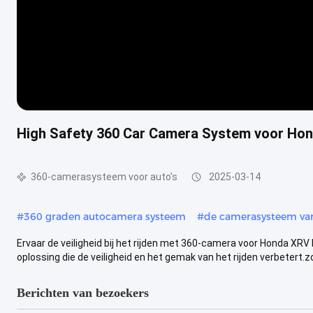
High Safety 360 Car Camera System voor Ho
360-camerasysteem voor auto's
2025-03-14
#
360 graden autocamera systeem
#
de camerasysteem va
Ervaar de veiligheid bij het rijden met 360-camera voor Honda XRV
oplossing die de veiligheid en het gemak van het rijden verbetert.zod
Berichten van bezoekers